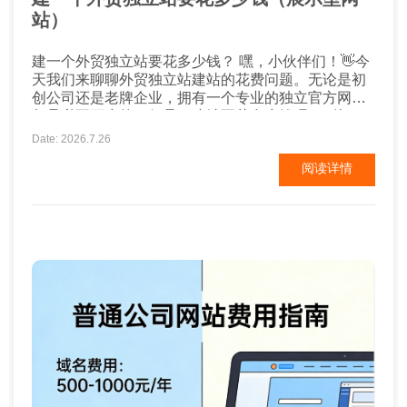
站）
建一个外贸独立站要花多少钱？ 嘿，小伙伴们！👋今
天我们来聊聊外贸独立站建站的花费问题。无论是初
创公司还是老牌企业，拥有一个专业的独立官方网站
都是必不可少的。但是，建站要花多少钱呢？别担
心，我来给你详细解析一下！💸 域名注册费用 首
Date: 2026.7.26
先，你得有个域名，也就是你的网址。常见的域名后
阅读详情
缀有.com、.cn等，每年费用大约在几十元至几百元
不...